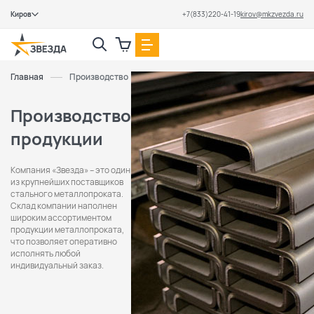
Киров
+7(833)220-41-19
kirov@mkzvezda.ru
Закрыть
Главная
Производство
Производство
продукции
Компания «Звезда» – это один
из крупнейших поставщиков
стального металлопроката.
Cклад компании наполнен
широким ассортиментом
продукции металлопроката,
что позволяет оперативно
исполнять любой
индивидуальный заказ.