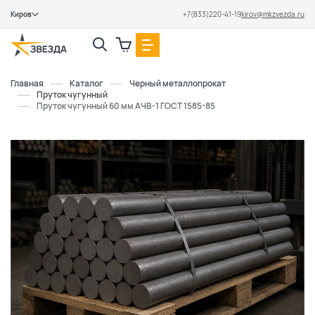
Киров
+7(833)220-41-19
kirov@mkzvezda.ru
Закрыть
Главная
Каталог
Черный металлопрокат
Пруток чугунный
Пруток чугунный 60 мм АЧВ-1 ГОСТ 1585-85