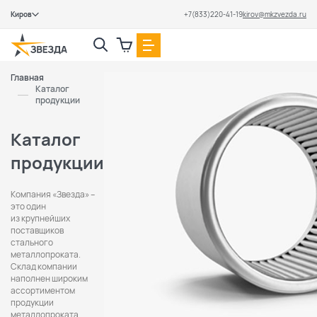
Киров
+7(833)220-41-19
kirov@mkzvezda.ru
Закрыть
Главная
Каталог
продукции
Каталог
продукции
Компания «Звезда» –
это один
из крупнейших
поставщиков
стального
металлопроката.
Cклад компании
наполнен широким
ассортиментом
продукции
металлопроката,