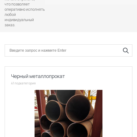
что позволяет
оперативно исполнять
любой
индивидуальный
заказ.
Черный металлопрокат
41 подкатегория