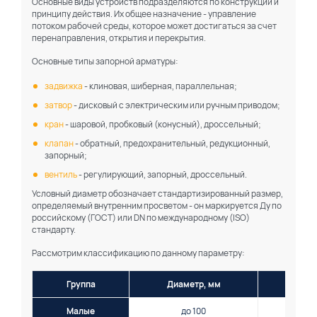
Основные виды устройств подразделяются по конструкции и
принципу действия. Их общее назначение - управление
потоком рабочей среды, которое может достигаться за счет
перенаправления, открытия и перекрытия.
Основные типы запорной арматуры:
задвижка
- клиновая, шиберная, параллельная;
затвор
- дисковый с электрическим или ручным приводом;
кран
- шаровой, пробковый (конусный), дроссельный;
клапан
- обратный, предохранительный, редукционный,
запорный;
вентиль
- регулирующий, запорный, дроссельный.
Условный диаметр обозначает стандартизированный размер,
определяемый внутренним просветом - он маркируется Ду по
российскому (ГОСТ) или DN по международному (ISO)
стандарту.
Рассмотрим классификацию по данному параметру:
Группа
Диаметр, мм
Малые
до 100
Ду1