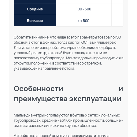
Средние
100 - 500
Ду10
Большие
от 500
Ду50
Обратите внимание, что чаще всего параметры товара по ISO
обозначаются в дюймах, тогда как по ГОСТ в миллиметрах.
Для установки запорной арматуры необходимо подобрать
условный диаметр, который будет совпадать с тем же
показателем у трубопровода. Монтаж должен производиться в
открытом положении, в соответствии со стрелкой,
указывающей направление потока.
Особенности и
преимущества эксплуатации
Малые диаметры используются в бытовых сетях и локальных
трубопроводах, средние - в ЖКХ и промышленности, большие -
в магистральных линиях и на крупных объектах.
Устройство запорной арматуры, в зависимости от вида,