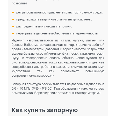
позволяет:
регулировать напор и давление транспортируемой среды;
предотвращать аварийные скачки внутри системы;
распределять или смешивать потоки;
перекрывать движение и обеспечивать герметичность.
Изделия изготавливаются из стали, чугуна, латуни или
бронзы. Выбор материала зависит от характеристик рабочей
среды - температуры, давления и агрессивности. Устройства
должны быть износостойкими как физически, так и химически.
Чугун и углеродистые сплавы обычно используются для
систем водоснабжения, тогда как нержавеющие или цветные
востребованы для работы с газами и химически активными
жидкостями, так как показывают повышенную
сопротивляемость коррозии.
Запорная арматура рассчитывается на давление в диапазоне
0,6 - 40 МПа (PN6 - PN400). При обращении к нам, мы готовы
помочь вам в выборе изделий с оптимальными параметрами.
Как купить запорную